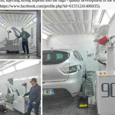
t, injecting strong impetus into the high - quality development of the i
https://www.facebook.com/profile.php?id=61551241406035).