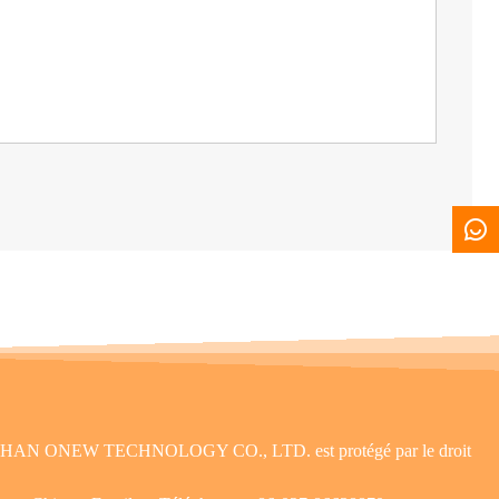
itude. WUHAN ONEW TECHNOLOGY CO., LTD. est protégé par le droit